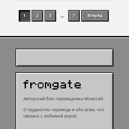
1
2
3
…
7
Вперёд
Муухомор станет
муушрумом или мушрумом
Авторский блог переводчика Minecraft.
О трудностях перевода и обо всём, что
связано с любимой игрой.