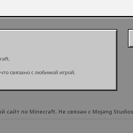
aft.
 что связано с любимой игрой.
йт по Minecraft. Не связан с Mojang Studios 