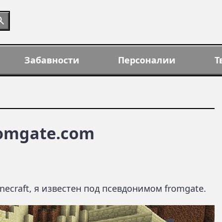
Забавности
Персоналии
Т
romgate.com
necraft, я известен под псевдонимом fromgate.