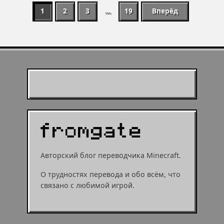
1
2
3
…
19
Вперёд
Муухомор станет
муушрумом или мушрумом
Авторский блог переводчика Minecraft.
О трудностях перевода и обо всём, что
связано с любимой игрой.