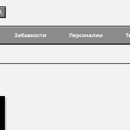
Забавности
Персоналии
Т