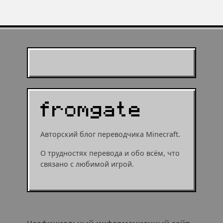
Муухомор станет
муушрумом или мушрумом
Авторский блог переводчика Minecraft.
О трудностях перевода и обо всём, что
связано с любимой игрой.