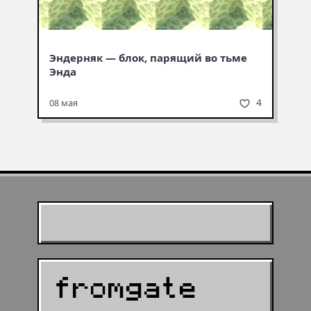
Эндерняк — блок, парящий во тьме
Энда
4
08 мая
Муухомор станет
муушрумом или мушрумом