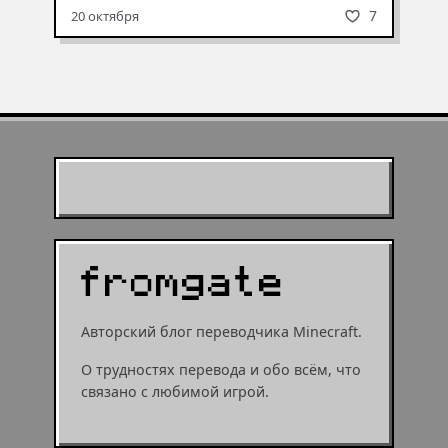
7
20 октября
Муухомор станет
муушрумом или мушрумом
Авторский блог переводчика Minecraft.
О трудностях перевода и обо всём, что
связано с любимой игрой.