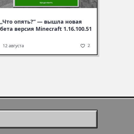
„Что опять?“ — вышла новая
бета версия Minecraft 1.16.100.51
2
12 августа
Муухомор станет
муушрумом или мушрумом