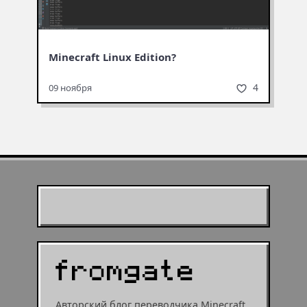
Minecraft Linux Edition?
4
09 ноября
Муухомор станет
муушрумом или мушрумом
Авторский блог переводчика Minecraft.