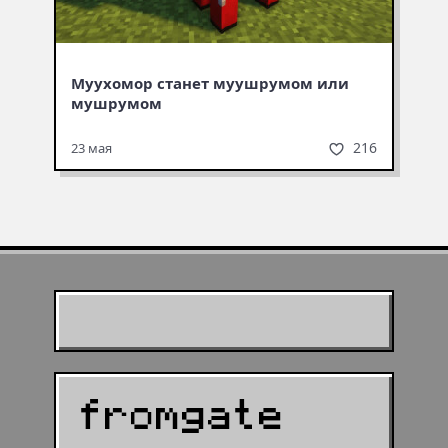
Муухомор станет муушрумом или
мушрумом
216
23 мая
Муухомор станет
муушрумом или мушрумом