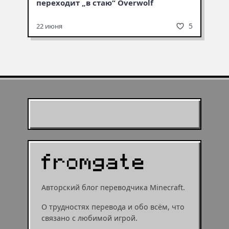
переходит „в стаю“ Overwolf
5
22 июня
Муухомор станет
муушрумом или мушрумом
Авторский блог переводчика Minecraft.
О трудностях перевода и обо всём, что
связано с любимой игрой.