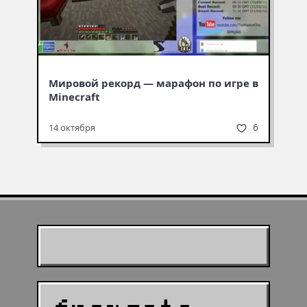
Мировой рекорд — марафон по игре в
Minecraft
6
14 октября
Муухомор станет
муушрумом или мушрумом