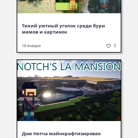
Тихий уютный уголок среди бури
мемов и картинок
5
18 января
Дом Нотча майн­краф­тизи­рован