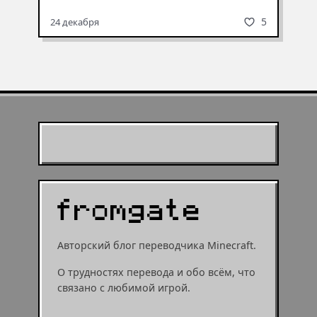
5
24 декабря
Муухомор станет
муушрумом или мушрумом
Авторский блог переводчика Minecraft.
О трудностях перевода и обо всём, что
связано с любимой игрой.