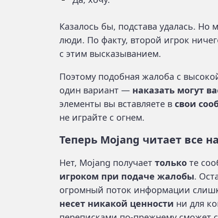
Казалось бы, подстава удалась. Но 
люди. По факту, второй игрок ничего
с этим высказыванием.
Поэтому подобная жалоба с высокой
один вариант —
наказать могут ва
элементы вы вставляете в
свои со
не играйте с огнем.
Теперь Mojang читает все н
Нет, Mojang получает
только
те соо
игроком при подаче жалобы
. Ост
огромный поток информации слишк
несет никакой ценности
ни для ко
переписками по-прежнему сможет с