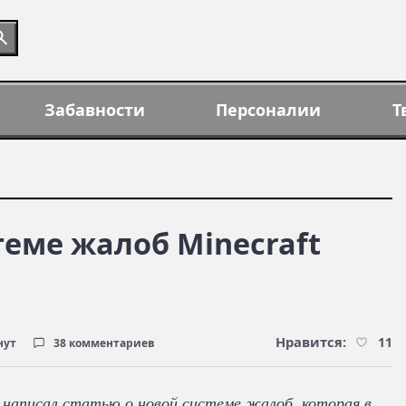
Забавности
Персоналии
Т
теме жалоб Minecraft
Нравится:
11
нут
38 комментариев
 написал статью о новой системе жалоб, которая в