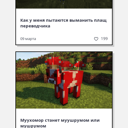
Как у меня пытаются выманить плащ
переводчика
199
09 марта
Муухомор станет муушрумом или
мушрумом