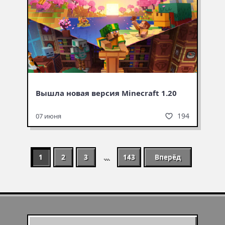
Вышла новая версия Minecraft 1.20
194
07 июня
1
2
3
…
143
Вперёд
Муухомор станет
муушрумом или мушрумом