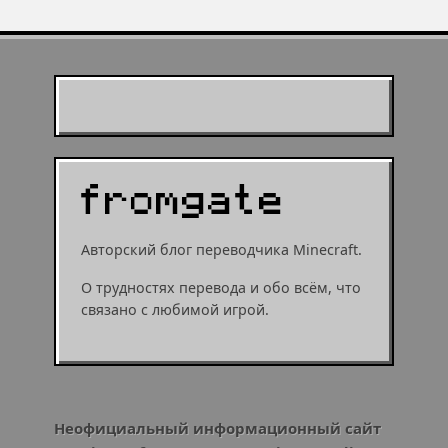
Муухомор станет
муушрумом или мушрумом
Авторский блог переводчика Minecraft.
О трудностях перевода и обо всём, что
связано с любимой игрой.
Неофициальный информационный сайт