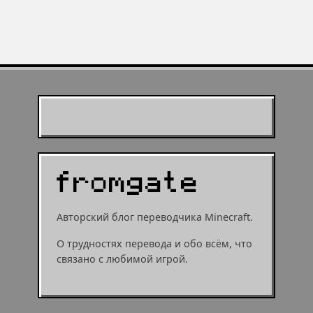
минутка ностальгии по любимой
Live
игре
Муухомор станет
муушрумом или мушрумом
Авторский блог переводчика Minecraft.
О трудностях перевода и обо всём, что
связано с любимой игрой.