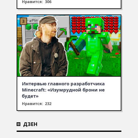
Нравится: 306
Интервью главного разработчика
Minecraft: «Изумрудной брони не
будет»
Нравится: 232
ДЗЕН
Муухомор станет муушрумом
Первая встреча с крипером,
Что добавят в обновлении
или мушрумом
робинзонада в Minecraft —
Minecraft 1.21 — итоги Minecraft