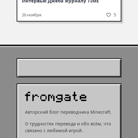
Интервью Джеба журналу TIME
5
20 ноября
Муухомор станет
муушрумом или мушрумом
Авторский блог переводчика Minecraft.
О трудностях перевода и обо всём, что
связано с любимой игрой.