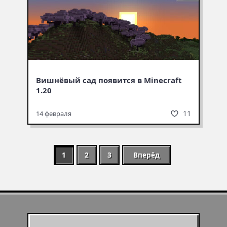
Вишнёвый сад появится в Minecraft
1.20
11
14 февраля
1
2
3
Вперёд
Муухомор станет
муушрумом или мушрумом