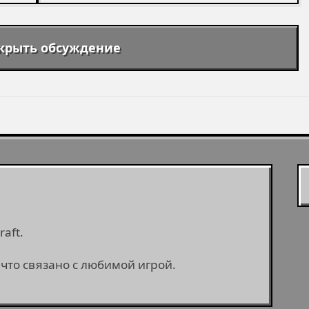
крыть обсуждение
aft.
 что связано с любимой игрой.