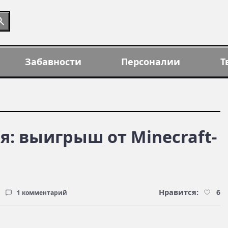
Забавности
Персоналии
Т
: выигрыш от Mine­craft­
Нравится:
6
1 комментарий