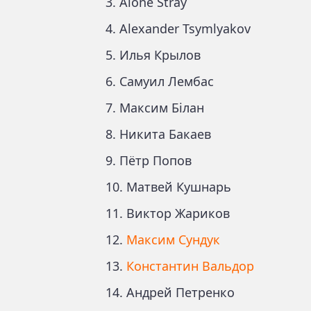
Alone Stray
Alexander Tsymlyakov
Илья Крылов
Самуил Лембас
Максим Білан
Никита Бакаев
Пётр Попов
Матвей Кушнарь
Виктор Жариков
Максим Сундук
Константин Вальдор
Андрей Петренко