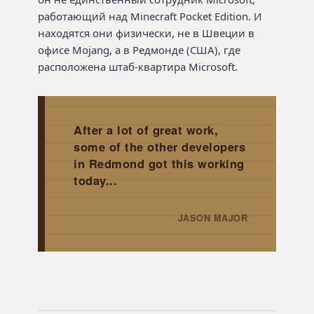
работающий над Minecraft Pocket Edition. И
находятся они физически, не в Швеции в
офисе Mojang, а в Редмонде (США), где
расположена штаб-квартира Microsoft.
After a lot of great work,
some of the other developers
in Redmond got this working
today...
JASON MAJOR
→