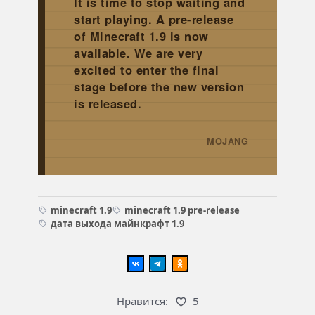
It is time to stop waiting and
start playing. A pre-release
of Minecraft 1.9 is now
available. We are very
excited to enter the final
stage before the new version
is released.
MOJANG
→
minecraft 1.9
minecraft 1.9 pre-release
дата выхода майнкрафт 1.9
Нравится:
5