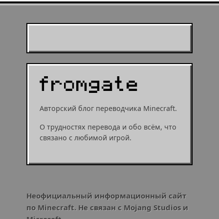
Муухомор станет
муушрумом или мушрумом
Авторский блог переводчика Minecraft.
О трудностях перевода и обо всём, что
связано с любимой игрой.
Неофициальный информационный сайт
по Minecraft. Не связан с Mojang Studios и