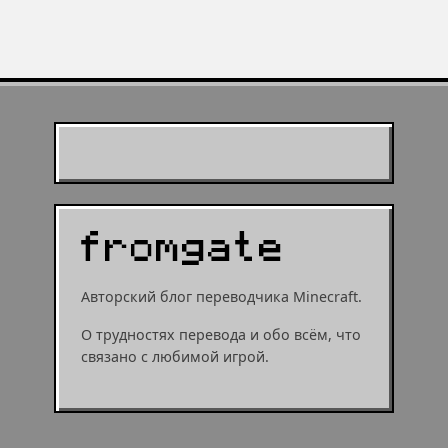
Live
игре
Муухомор станет
муушрумом или мушрумом
Авторский блог переводчика Minecraft.
О трудностях перевода и обо всём, что
связано с любимой игрой.