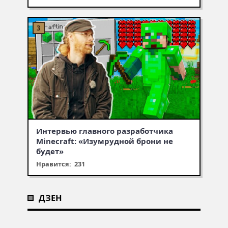
Интервью главного разработчика
Minecraft: «Изумрудной брони не
будет»
Нравится: 231
ДЗЕН
Муухомор станет муушрумом
Первая встреча с крипером,
Что добавят в обновлении
или мушрумом
робинзонада в Minecraft —
Minecraft 1.21 — итоги Minecraft
минутка ностальгии по любимой