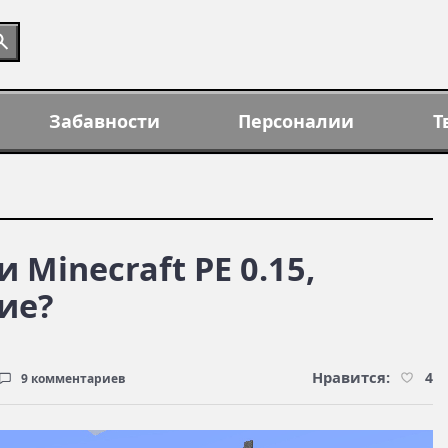
Забавности
Персоналии
Т
 Minecraft PE 0.15,
ие?
Нравится:
4
9 комментариев