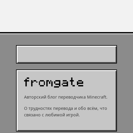
робинзонада в Minecraft —
Minecraft 1.21 — итоги Minecraft
минутка ностальгии по любимой
Live
игре
Муухомор станет
муушрумом или мушрумом
Авторский блог переводчика Minecraft.
О трудностях перевода и обо всём, что
связано с любимой игрой.