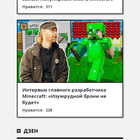
Нравится: 311
Интервью главного разработчика
Minecraft: «Изумрудной брони не
будет»
Нравится: 238
ДЗЕН
Муухомор станет муушрумом
Первая встреча с крипером,
Что добавят в обновлении
или мушрумом