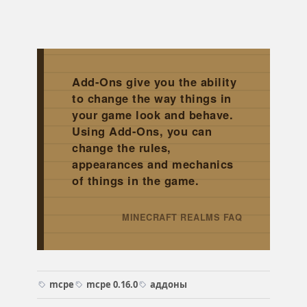
Add-Ons give you the ability
to change the way things in
your game look and behave.
Using Add-Ons, you can
change the rules,
appearances and mechanics
of things in the game.
MINECRAFT REALMS FAQ
→
mcpe
mcpe 0.16.0
аддоны