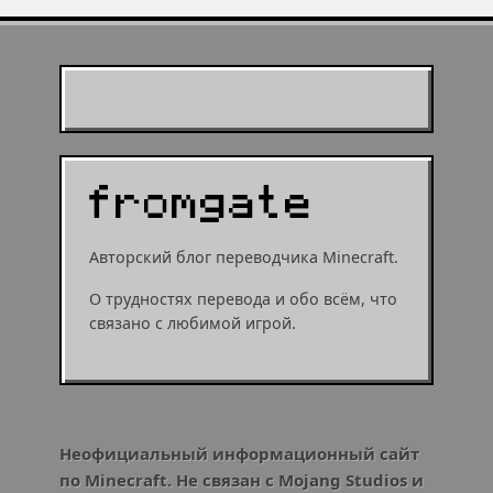
Муухомор станет
муушрумом или мушрумом
Авторский блог переводчика Minecraft.
О трудностях перевода и обо всём, что
связано с любимой игрой.
Неофициальный информационный сайт
по Minecraft. Не связан с Mojang Studios и