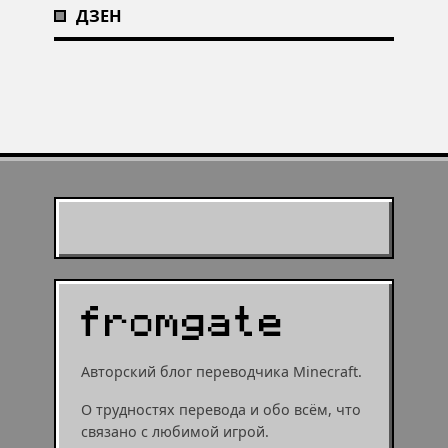
ДЗЕН
Муухомор станет муушрумом
Первая встреча с крипером,
Что добавят в обновлении
или мушрумом
робинзонада в Minecraft —
Minecraft 1.21 — итоги Minecraft
минутка ностальгии по любимой
Live
игре
Муухомор станет
муушрумом или мушрумом
Авторский блог переводчика Minecraft.
О трудностях перевода и обо всём, что
связано с любимой игрой.