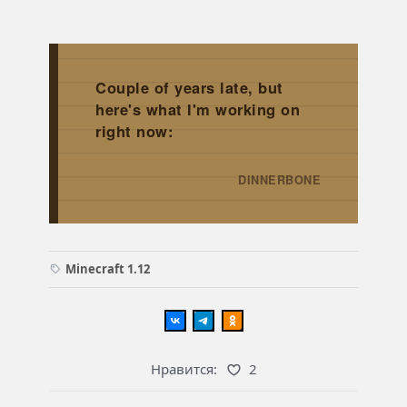
Couple of years late, but
here's what I'm working on
right now:
DINNERBONE
→
Minecraft 1.12
Нравится:
2