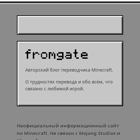
Муухомор станет
муушрумом или мушрумом
Авторский блог переводчика Minecraft.
О трудностях перевода и обо всём, что
связано с любимой игрой.
Неофициальный информационный сайт
по Minecraft. Не связан с Mojang Studios и