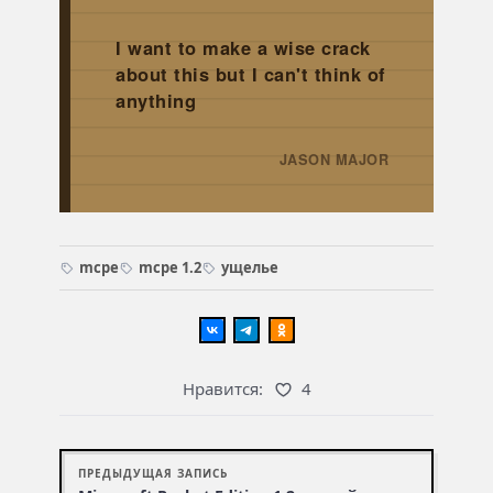
I want to make a wise crack
about this but I can't think of
anything
JASON MAJOR
→
mcpe
mcpe 1.2
ущелье
Нравится:
4
ПРЕДЫДУЩАЯ ЗАПИСЬ