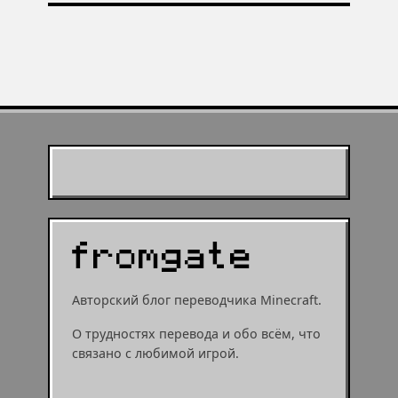
или мушрумом
робинзонада в Minecraft —
Minecraft 1.21 — итоги Minecraft
минутка ностальгии по любимой
Live
игре
Муухомор станет
муушрумом или мушрумом
Авторский блог переводчика Minecraft.
О трудностях перевода и обо всём, что
связано с любимой игрой.