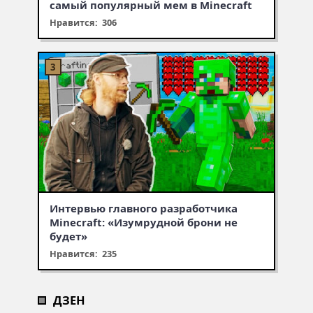
самый популярный мем в Minecraft
Нравится: 306
Интервью главного разработчика
Minecraft: «Изумрудной брони не
будет»
Нравится: 235
ДЗЕН
Муухомор станет муушрумом
Первая встреча с крипером,
Что добавят в обновлении