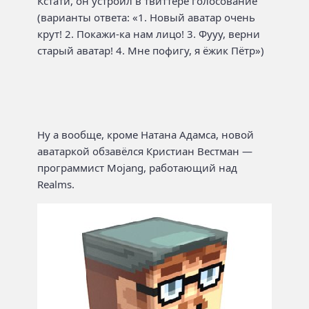
Кстати, он устроил в твиттере голосование
(варианты ответа: «1. Новый аватар очень
крут! 2. Покажи-ка нам лицо! 3. Фууу, верни
старый аватар! 4. Мне пофигу, я ёжик Пётр»)
Ну а вообще, кроме Натана Адамса, новой
аватаркой обзавёлся Кристиан Вестман —
программист Mojang, работающий над
Realms.