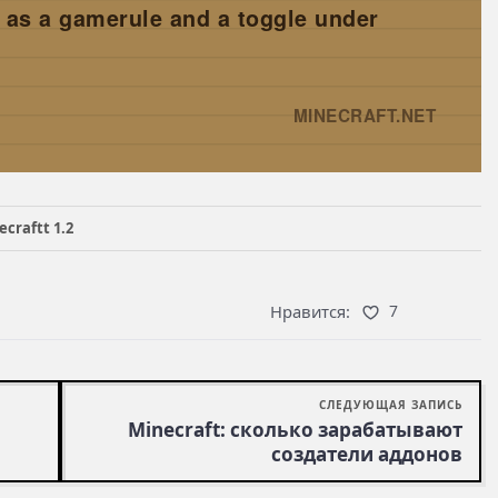
 as a gamerule and a toggle under
MINECRAFT.NET
→
craftt 1.2
Нравится:
7
СЛЕДУЮЩАЯ ЗАПИСЬ
Minecraft: сколько зарабатывают
создатели аддонов