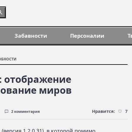
Забавности
Персоналии
Т
ОБНОСТИ
 9: отображение
рование миров
Нравится:
7
2 комментария
(версия 1.2.0.31), в которой помимо