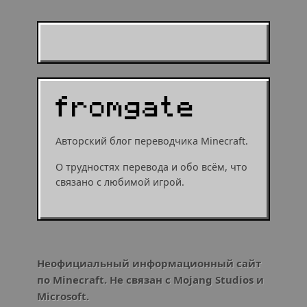
Муухомор станет
муушрумом или мушрумом
Авторский блог переводчика Minecraft.
О трудностях перевода и обо всём, что
связано с любимой игрой.
Неофициальный информационный сайт
по Minecraft. Не связан с Mojang Studios и
Microsoft.