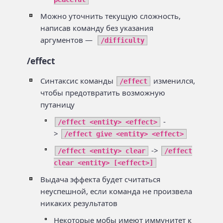
Можно уточнить текущую сложность,
написав команду без указания
аргументов —
/difficulty
/effect
Синтаксис команды
изменился,
/effect
чтобы предотвратить возможную
путаницу
-
/effect <entity> <effect>
>
/effect give <entity> <effect>
->
/effect <entity> clear
/effect
clear <entity> [<effect>]
Выдача эффекта будет считаться
неуспешной, если команда не произвела
никаких результатов
Некоторые мобы имеют иммунитет к