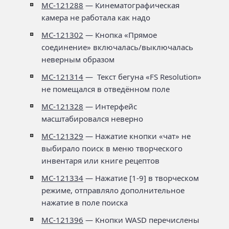
MC-121288
— Кинематографическая
камера не работала как надо
MC-121302
— Кнопка «Прямое
соединение» включалась/выключалась
неверным образом
MC-121314
— Текст бегуна «FS Resolution»
не помещался в отведённом поле
MC-121328
— Интерфейс
масштабировался неверно
MC-121329
— Нажатие кнопки «чат» не
выбирало поиск в меню творческого
инвентаря или книге рецептов
MC-121334
— Нажатие [1-9] в творческом
режиме, отправляло дополнительное
нажатие в поле поиска
MC-121396
— Кнопки WASD перечислены