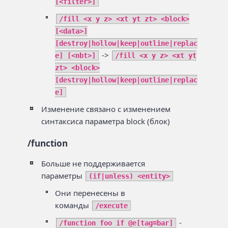
[<filter>]
/fill <x y z> <xt yt zt> <block>
[<data>]
[destroy|hollow|keep|outline|replac
->
e] [<nbt>]
/fill <x y z> <xt yt
zt> <block>
[destroy|hollow|keep|outline|replac
e]
Изменение связано с изменением
синтаксиса параметра block (блок)
/function
Больше не поддерживается
параметры
(if|unless) <entity>
Они перенесены в
команды
/execute
-
/function foo if @e[tag=bar]