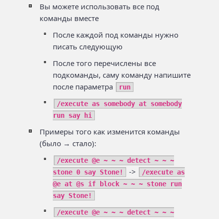
Вы можете использовать все под
команды вместе
После каждой под команды нужно
писать следующую
После того перечислены все
подкоманды, саму команду напишите
после параметра
run
/execute as somebody at somebody
run say hi
Примеры того как изменится команды
(было → стало):
/execute @e ~ ~ ~ detect ~ ~ ~
->
stone 0 say Stone!
/execute as
@e at @s if block ~ ~ ~ stone run
say Stone!
/execute @e ~ ~ ~ detect ~ ~ ~