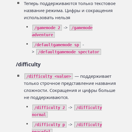
Теперь поддерживаются только текстовое
название режима. Цифры и сокращения
использовать нельзя
->
/gamemode 2
/gamemode
adventure
-
/defaultgamemode sp
>
/defaultgamemode spectator
/difficulty
— поддерживает
/difficulty <value>
только строчное представление названия
сложности. Сокращения и цифры больше
не поддерживаются.
->
/difficulty 2
/difficulty
normal
->
/difficulty p
/difficulty
peaceful