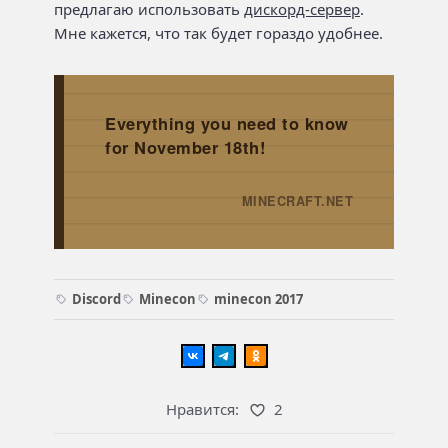
предлагаю использовать
дискорд-сервер
.
Мне кажется, что так будет гораздо удобнее.
Everything you need to know
for November 18th!
MINECRAFT.NET
→
Discord
Minecon
minecon 2017
Нравится:
2