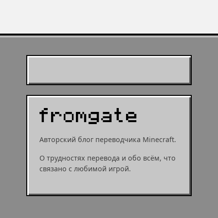
игре
Муухомор станет
муушрумом или мушрумом
Авторский блог переводчика Minecraft.
О трудностях перевода и обо всём, что
связано с любимой игрой.