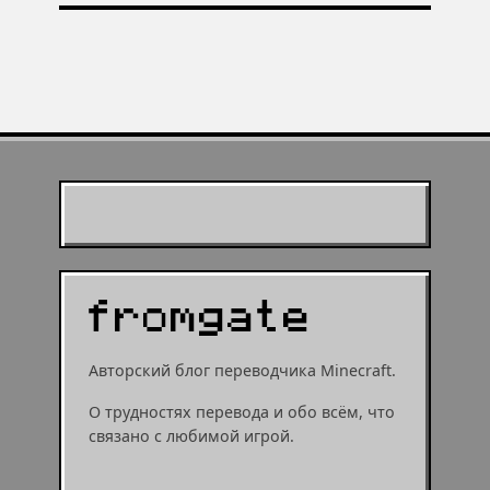
Что добавят в обновлении
или мушрумом
робинзонада в Minecraft —
Minecraft 1.21 — итоги Minecraft
минутка ностальгии по любимой
Live
игре
Муухомор станет
муушрумом или мушрумом
Авторский блог переводчика Minecraft.
О трудностях перевода и обо всём, что
связано с любимой игрой.