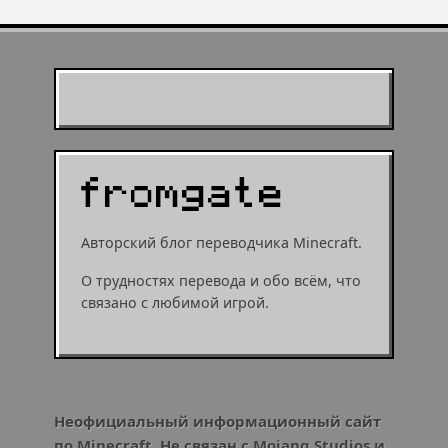
Муухомор станет
муушрумом или мушрумом
Авторский блог переводчика Minecraft.
О трудностях перевода и обо всём, что
связано с любимой игрой.
Неофициальный информационный сайт
по Minecraft. Не связан с Mojang Studios и