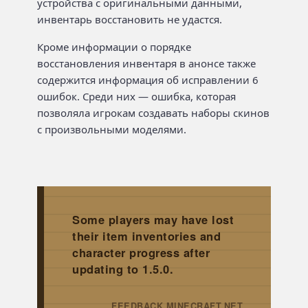
устройства с оригинальными данными,
инвентарь восстановить не удастся.
Кроме информации о порядке
восстановления инвентаря в анонсе также
содержится информация об исправлении 6
ошибок. Среди них — ошибка, которая
позволяла игрокам создавать наборы скинов
с произвольными моделями.
Some players may have lost
their item inventories and
character progress after
updating to 1.5.0.
FEEDBACK.MINECRAFT.NET
→