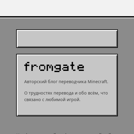
Муухомор станет
муушрумом или мушрумом
Авторский блог переводчика Minecraft.
О трудностях перевода и обо всём, что
связано с любимой игрой.