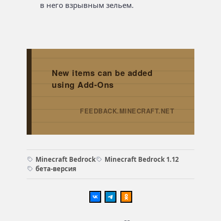
в него взрывным зельем.
New items can be added
using Add-Ons
FEEDBACK.MINECRAFT.NET
→
Minecraft Bedrock
Minecraft Bedrock 1.12
бета-версия