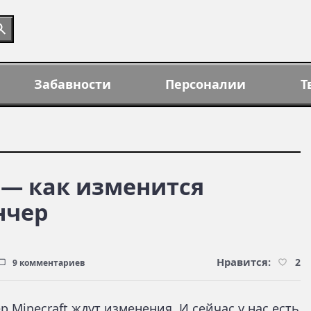
Забавности
Персоналии
Т
r — как изменится
нчер
Нравится:
2
9 комментариев
ер Minecraft ждут изменения. И сейчас у нас есть