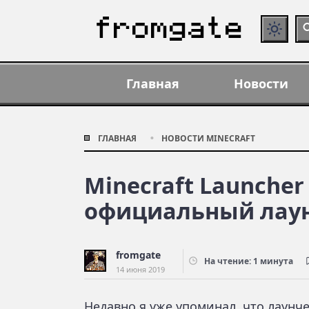
Главная
Новости
ГЛАВНАЯ
НОВОСТИ MINECRAFT
Minecraft Launche
официальный лау
fromgate
На чтение: 1 минута
14 июня 2019
Недавно я уже
упоминал
, что лаунч