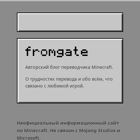
Муухомор станет
муушрумом или мушрумом
Авторский блог переводчика Minecraft.
О трудностях перевода и обо всём, что
связано с любимой игрой.
Неофициальный информационный сайт
по Minecraft. Не связан с Mojang Studios и
Microsoft.