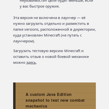
неуязвимости» цели будет меньше, если
у вас быстрое оружие.
Эта версия не включена в лаунчер — её
нужно загрузить отдельно и разместить в
папке versions, расположенной в директории,
куда установлен Minecraft (не путать с
лаунчером).
Загрузить тестовую версию Minecraft и
оставить отзыв о новой боевой механике
можно
здесь
.
A custom Java Edition
snapshot to test new combat
mechanics