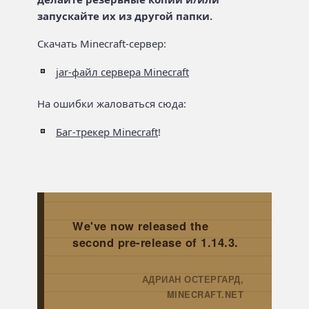
запускайте их из другой папки.
Скачать Minecraft-сервер:
jar-файл сервера Minecraft
На ошибки жаловаться сюда:
Баг-трекер Minecraft
!
We've now released the
second pre-release of 1.14.3.
АДРИАН ОСТЕРГАРД,
→
MINECRAFT.NET