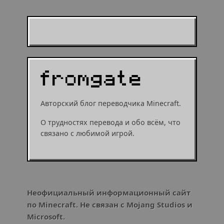
Муухомор станет
муушрумом или мушрумом
Авторский блог переводчика Minecraft.
О трудностях перевода и обо всём, что
связано с любимой игрой.
Неофициальный информационный сайт
по Minecraft. Не связан с Mojang Studios и
Microsoft.