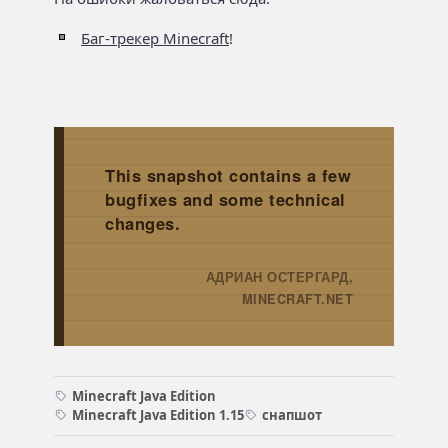
Баг-трекер Minecraft
!
This snapshot contains a few
bugfixes and some technical
changes.
АДРИАН ОСТЕРГАРД,
→
MINECRAFT.NET
Minecraft Java Edition
Minecraft Java Edition 1.15
снапшот