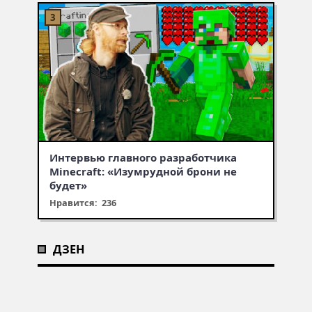
Интервью главного разработчика
Minecraft: «Изумрудной брони не
будет»
Нравится: 236
ДЗЕН
Муухомор станет муушрумом
Первая встреча с крипером,
Что добавят в обновлении
или мушрумом
робинзонада в Minecraft —
Minecraft 1.21 — итоги Minecraft
минутка ностальгии по любимой
Live
игре