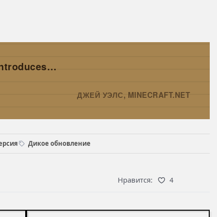
introduces…
ДЖЕЙ УЭЛС, MINECRAFT.NET
→
ерсия
Дикое обновление
Нравится:
4