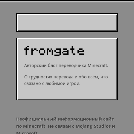
Муухомор станет
муушрумом или мушрумом
Авторский блог переводчика Minecraft.
О трудностях перевода и обо всём, что
связано с любимой игрой.
Неофициальный информационный сайт
по Minecraft. Не связан с Mojang Studios и
Microsoft.