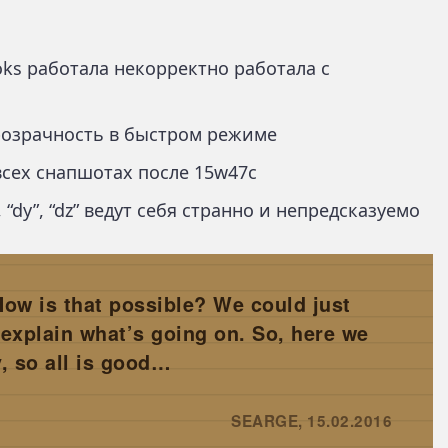
oks работала некорректно работала с
розрачность в быстром режиме
всех снапшотах после 15w47c
, “dy”, “dz” ведут себя странно и непредсказуемо
ow is that possible? We could just
 explain what’s going on. So, here we
, so all is good…
SEARGE, 15.02.2016
→