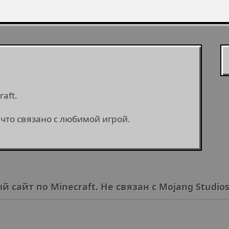
aft.
 что связано с любимой игрой.
йт по Minecraft. Не связан с Mojang Studios 