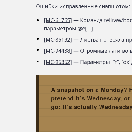
Ошибки исправленные снапшотом:
[
MC-61765
] — Команда tellraw/bo
параметром @e[…]
[
MC-85132
] — Листва потеряла п
[
MC-94438
] — Огромные лаги во 
[
MC-95352
] — Параметры “r”, “dx”
A snapshot on a Monday? H
pretend it’s Wednesday, or
go: It’s actually Wednesday