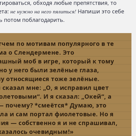
тироваться, обходя любые препятствия, то
ета:
не нужно на него пялиться!
Напиши это себе
дь потом поблагодарить.
чем по мотивам популярного в те
ма о Слендермене. Это
шный моб в игре, который к тому
но у него были зелёные глаза,
му относящиеся тоже зелёные.
 сказал мне: „О, я исправил цвет
летовыми“. И я сказал: „Окей“, а
 почему? *смеётся* Думаю, это
ла и сам портал фиолетовые. Но я
ния — собственно я и не спрашивал,
 казалось очевидным!»