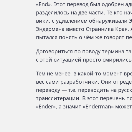
«End». Этот перевод был одобрен а
разделилось на две части. Те кто на
вики, с удивлением обнаруживали Э
Эндермена вместо Странника Края. А
пытался понять о чём же говорят п
Договориться по поводу термина так
с этой ситуацией просто смирились
Тем не менее, в какой-то момент в
вес сами разработчики. Они
опред
переводу — т.е. переводить на рус
транслитерации. В этот перечень п
«Ender», а значит «Enderman» може