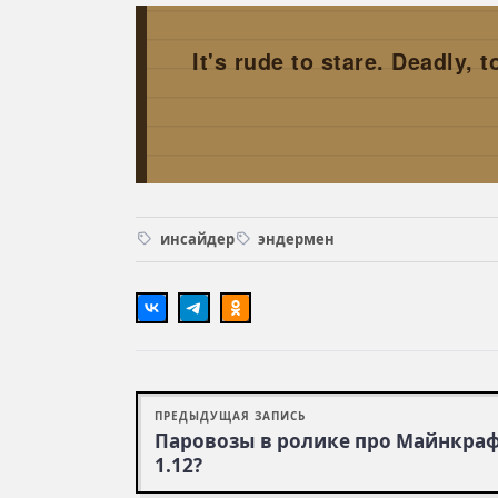
It's rude to stare. Deadly, t
инсайдер
эндермен
ПРЕДЫДУЩАЯ ЗАПИСЬ
Паровозы в ролике про Майнкра
1.12?