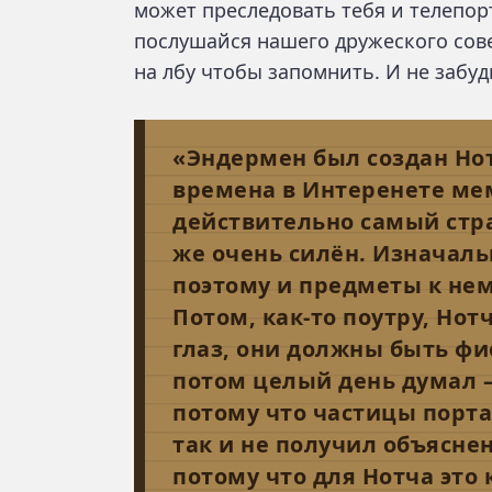
может преследовать тебя и телепор
послушайся нашего дружеского сов
на лбу чтобы запомнить. И не забу
«Эндермен был создан Нот
времена в Интеренете ме
действительно самый стра
же очень силён. Изначаль
поэтому и предметы к не
Потом, как-то поутру, Нотч
глаз, они должны быть фио
потом целый день думал —
потому что частицы порта
так и не получил объясне
потому что для Нотча это