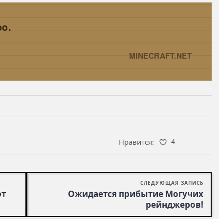
oo.
MINECRAFT.NET
→
Нравится:
4
СЛЕДУЮЩАЯ ЗАПИСЬ
фт
Ожидается прибытие Могучих
рейнджеров!